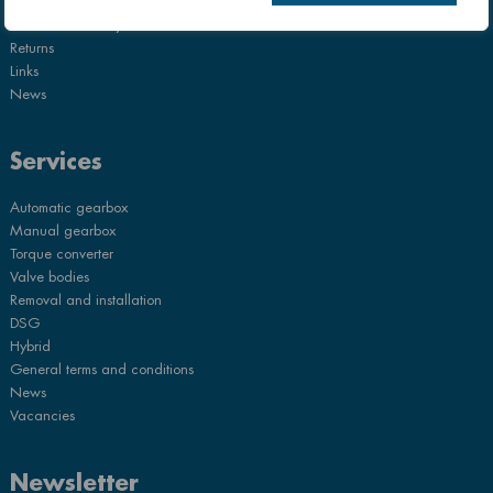
Disclaimer
Core Return Policy
Returns
Links
News
Services
Automatic gearbox
Manual gearbox
Torque converter
Valve bodies
Removal and installation
DSG
Hybrid
General terms and conditions
News
Vacancies
Newsletter