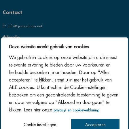
Contact
E:
info@ganzeboom.net
Almelo
T:
+31(0) 546 819 510
Deze website maakt gebruik van cookies
We gebruiken cookies op onze website om u de meest
relevante ervaring te bieden door uw voorkeuren en
herhaalde bezoeken te onthouden. Door op "Alles
Opening hours
accepteren" te klikken, stemt u in met het gebruik van
ALLE cookies. U kunt echter de Cookie-instellingen
Monday Friday
bezoeken om een gecontroleerde toestemming te geven
08.15 – 17.00
en door vervolgens op "Akkoord en doorgaan" te
klikken. Lees hier onze
.
privacy- en cookieverklaring
Forms
Cookie instellingen
Accepteren