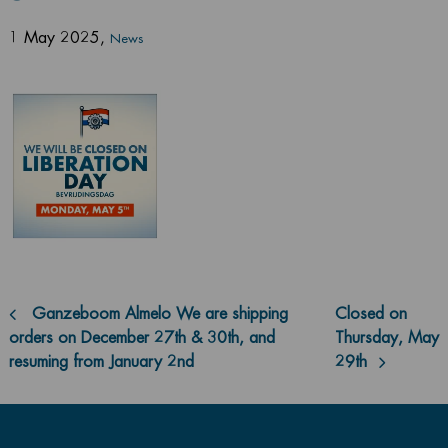
1 May 2025
,
News
Post
Ganzeboom Almelo We are shipping
Closed on
navigation
orders on December 27th & 30th, and
Thursday, May
resuming from January 2nd
29th