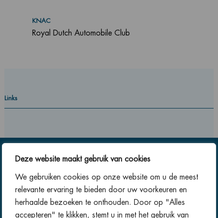
KNAC
Royal Dutch Automobile Club
Links
Deze website maakt gebruik van cookies
We gebruiken cookies op onze website om u de meest
Contact
relevante ervaring te bieden door uw voorkeuren en
herhaalde bezoeken te onthouden. Door op "Alles
E:
info@ganzeboom.net
accepteren" te klikken, stemt u in met het gebruik van