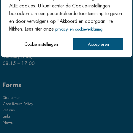
Almelo
ALLE cookies. U kunt echter de Cookie-instellingen
T:
+31(0) 546 819 510
bezoeken om een gecontroleerde toestemming te geven
en door vervolgens op "Akkoord en doorgaan" te
klikken. Lees hier onze
.
privacy- en cookieverklaring
Opening hours
Cookie instellingen
Accepteren
Monday Friday
08.15 – 17.00
Forms
Disclaimer
Core Return Policy
Returns
Links
News