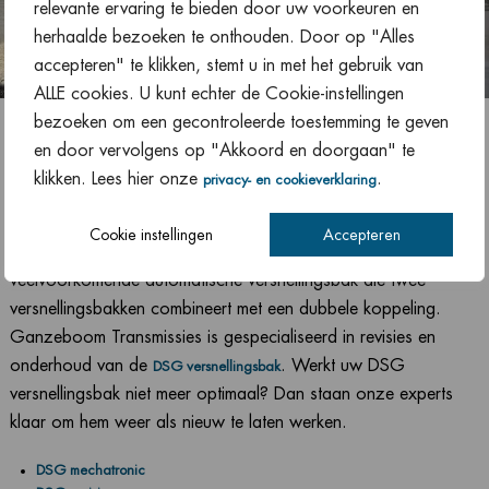
relevante ervaring te bieden door uw voorkeuren en
herhaalde bezoeken te onthouden. Door op "Alles
accepteren" te klikken, stemt u in met het gebruik van
ALLE cookies. U kunt echter de Cookie-instellingen
bezoeken om een gecontroleerde toestemming te geven
en door vervolgens op "Akkoord en doorgaan" te
klikken. Lees hier onze
.
privacy- en cookieverklaring
DSG versnellingsbak
Cookie instellingen
Accepteren
De DSG (Direct-Shift Gearbox) versnellingsbak is een
veelvoorkomende automatische versnellingsbak die twee
versnellingsbakken combineert met een dubbele koppeling.
Ganzeboom Transmissies is gespecialiseerd in revisies en
onderhoud van de
. Werkt uw DSG
DSG versnellingsbak
versnellingsbak niet meer optimaal? Dan staan onze experts
klaar om hem weer als nieuw te laten werken.
DSG mechatronic